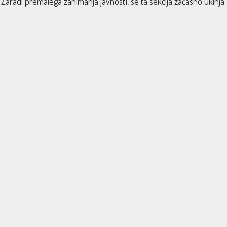
Zaradi premalega zanimanja javnosti, se ta sekcija začasno ukinja.